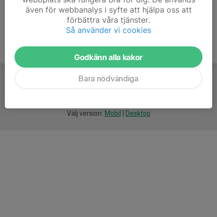
även för webbanalys i syfte att hjälpa oss att
förbättra våra tjänster.
Så använder vi cookies
Godkänn alla kakor
Bara nödvändiga
För
smarta
idrottsföreningar
Välj version:
Mobil
|
Desktop