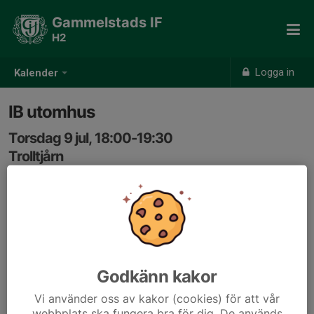
Gammelstads IF
H2
Logga in
Kalender
IB utomhus
Torsdag 9 jul, 18:00-19:30
Trolltjårn
Samling: 17:55, Trolltjärn
Godkänn kakor
Vi använder oss av kakor (cookies) för att vår
webbplats ska fungera bra för dig. De används