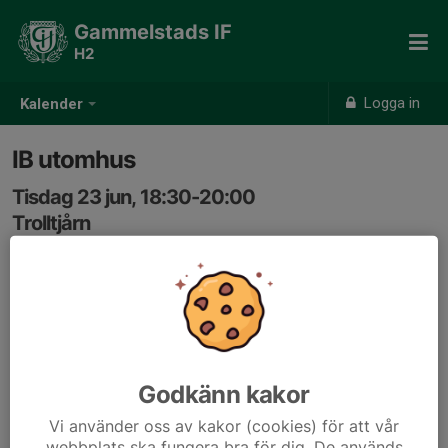
Gammelstads IF
H2
Logga in
Kalender
IB utomhus
Tisdag 23 jun, 18:30-20:00
Trolltjårn
Samling: 18:25, Trolltjärn
Godkänn kakor
Vi använder oss av kakor (cookies) för att vår
webbplats ska fungera bra för dig. De används