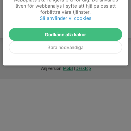
även för webbanalys i syfte att hjälpa oss att
förbättra våra tjänster.
Så använder vi cookies
Godkänn alla kakor
Bara nödvändiga
För
smarta
idrottsföreningar
Välj version:
Mobil
|
Desktop