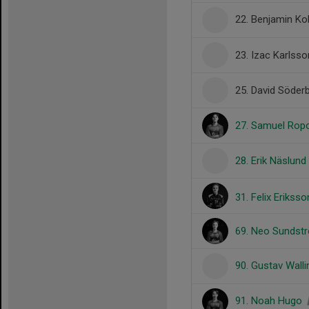
22. Benjamin K
23. Izac Karlsso
25. David Söder
27. Samuel Rop
28. Erik Näslund
31. Felix Erikss
69. Neo Sundst
90. Gustav Wall
91. Noah Hugo