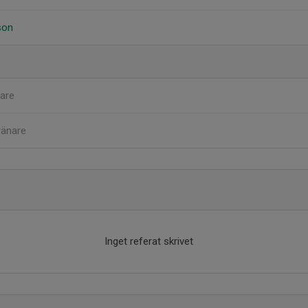
son
are
ränare
Inget referat skrivet