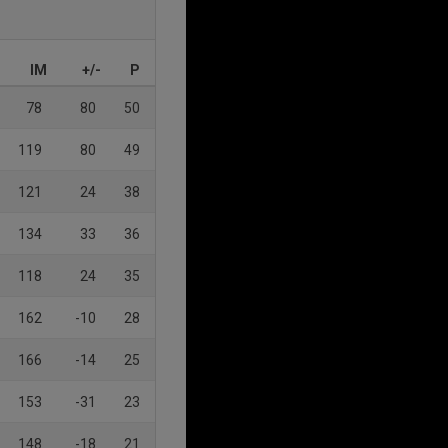
IM
+/-
P
78
80
50
119
80
49
121
24
38
134
33
36
118
24
35
162
-10
28
166
-14
25
153
-31
23
148
-18
21