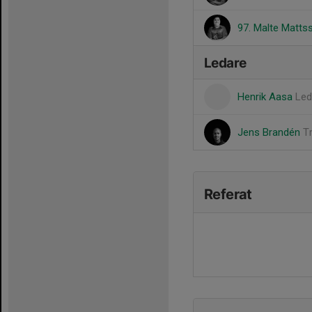
97. Malte Matts
Ledare
Henrik Aasa
Led
Jens Brandén
T
Referat