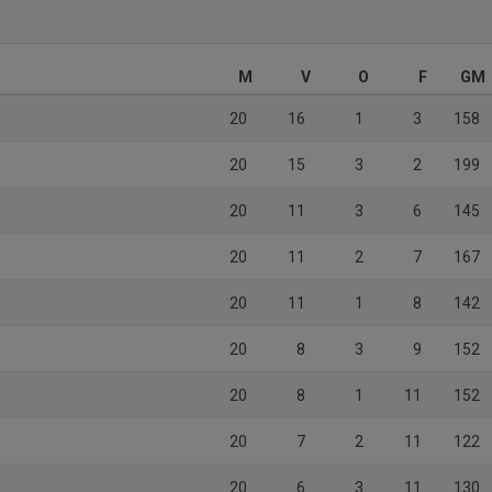
M
V
O
F
GM
20
16
1
3
158
20
15
3
2
199
20
11
3
6
145
20
11
2
7
167
20
11
1
8
142
20
8
3
9
152
20
8
1
11
152
20
7
2
11
122
20
6
3
11
130