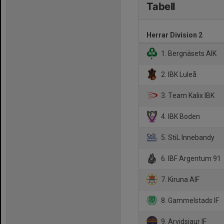
Tabell
Herrar Division 2
1. Bergnäsets AIK
2. IBK Luleå
3. Team Kalix IBK
4. IBK Boden
5. StiL Innebandy
6. IBF Argentum 91
7. Kiruna AIF
8. Gammelstads IF
9. Arvidsjaur IF