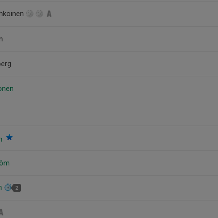
ohkoinen
n
berg
onen
on
röm
in
2