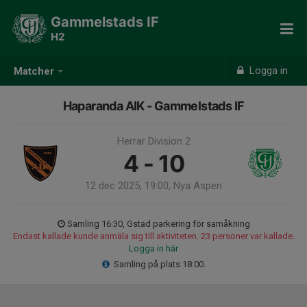
Gammelstads IF
H2
Logga in
Matcher
Haparanda AIK - Gammelstads IF
Herrar Division 2
4 - 10
12 dec 2025, 19:00, Nya Aspen
Samling 16:30, Gstad parkering för samåkning
Endast kallade kunde anmäla sig till aktiviteten. 23 personer var kallade.
Logga in här
Samling på plats 18:00.