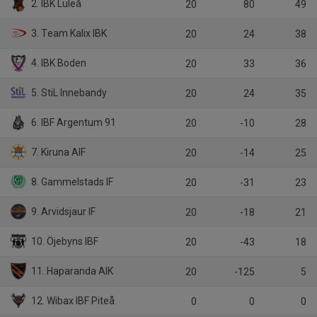
2. IBK Luleå
20
80
49
3. Team Kalix IBK
20
24
38
4. IBK Boden
20
33
36
5. StiL Innebandy
20
24
35
6. IBF Argentum 91
20
-10
28
7. Kiruna AIF
20
-14
25
8. Gammelstads IF
20
-31
23
9. Arvidsjaur IF
20
-18
21
10. Öjebyns IBF
20
-43
18
11. Haparanda AIK
20
-125
5
12. Wibax IBF Piteå
0
0
0