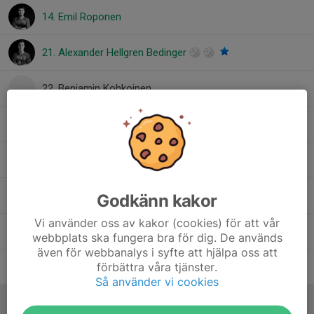
14. Emil Roponen
21. Alexander Hellgren Bedinger
22. Benjamin Kohkoinen
27. Samuel Roponen
28. Erik Näslund
31. Felix Eriksson
Godkänn kakor
Vi använder oss av kakor (cookies) för att vår
90. Gustav Wallin
webbplats ska fungera bra för dig. De används
även för webbanalys i syfte att hjälpa oss att
förbättra våra tjänster.
91. Noah Hugo
Så använder vi cookies
Ledare