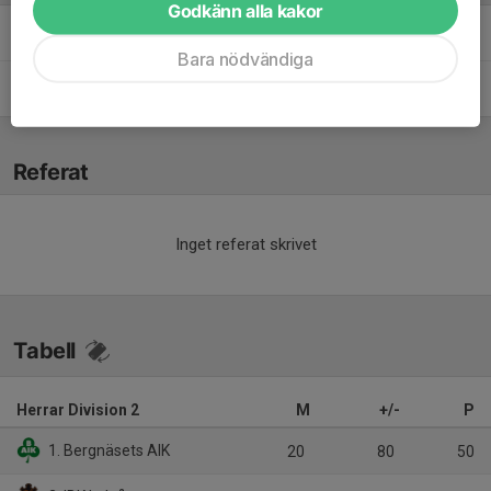
Godkänn alla kakor
Henrik Aasa
Ledare
Bara nödvändiga
Jens Brandén
Tränare
Referat
Inget referat skrivet
Tabell
Herrar Division 2
M
+/-
P
1. Bergnäsets AIK
20
80
50