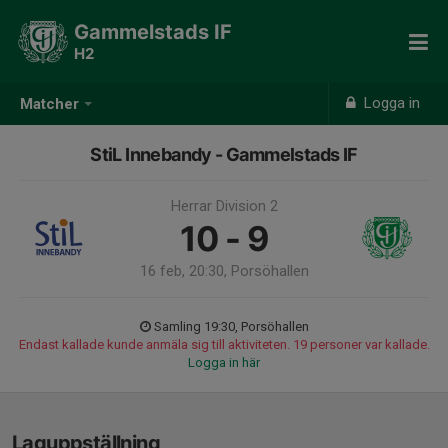
Gammelstads IF
H2
Logga in
Matcher
StiL Innebandy - Gammelstads IF
Herrar Division 2
10 - 9
16 feb, 20:30, Porsöhallen
Samling 19:30, Porsöhallen
Endast kallade kunde anmäla sig till aktiviteten. 19 personer var kallade.
Logga in här
Laguppställning