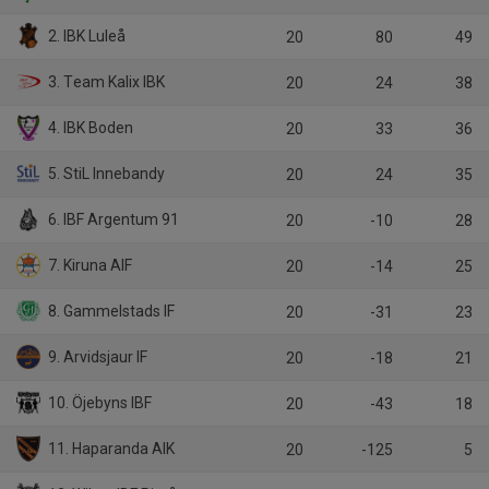
2. IBK Luleå
20
80
49
3. Team Kalix IBK
20
24
38
4. IBK Boden
20
33
36
5. StiL Innebandy
20
24
35
6. IBF Argentum 91
20
-10
28
7. Kiruna AIF
20
-14
25
8. Gammelstads IF
20
-31
23
9. Arvidsjaur IF
20
-18
21
10. Öjebyns IBF
20
-43
18
11. Haparanda AIK
20
-125
5