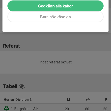
Ledare
Godkänn alla kakor
Henrik Aasa
Ledare
Bara nödvändiga
Jens Brandén
Tränare
Referat
Inget referat skrivet
Tabell
Herrar Division 2
M
+/-
P
1. Bergnäsets AIK
20
80
50