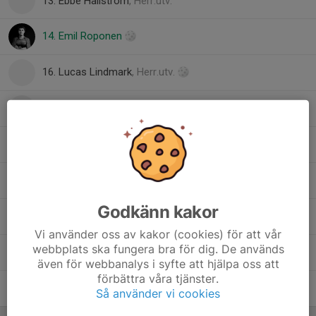
13. Ebbe Hallström
, Herr.utv.
14. Emil Roponen
16. Lucas Lindmark
, Herr.utv.
28. Erik Näslund
31. Felix Eriksson
69. Neo Sundström
Godkänn kakor
88. Alvin Skogsberg
, Herr.utv.
Vi använder oss av kakor (cookies) för att vår
webbplats ska fungera bra för dig. De används
90. Gustav Wallin
även för webbanalys i syfte att hjälpa oss att
förbättra våra tjänster.
91. Noah Hugo
2
Så använder vi cookies