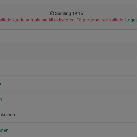
Samling 19:15
llade kunde anmäla sig till aktiviteten. 18 personer var kallade.
Logga
m
n
hkoinen
onen