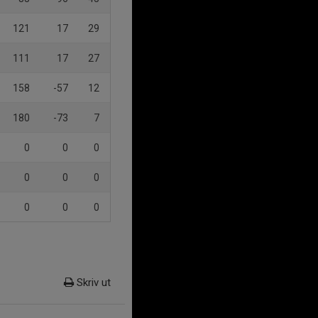
121
17
29
111
17
27
158
-57
12
180
-73
7
0
0
0
0
0
0
0
0
0
Skriv ut