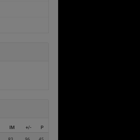
IM
+/-
P
83
96
45