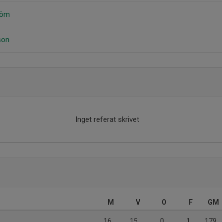
röm
son
Inget referat skrivet
M
V
O
F
GM
16
15
0
1
179