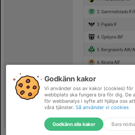
2. Gammelstads IF/
3. Pajala IF
4. Öjebyns IBF
5. Bergnäsets AIK/Al
6. Kiruna AIF
7. Wibax IBF Piteå
Godkänn kakor
8. Överkalix FF
Vi använder oss av kakor (cookies) för 
webbplats ska fungera bra för dig. De
för webbanalys i syfte att hjälpa oss at
våra tjänster.
Så använder vi cookies
Godkänn alla kakor
Bara nödv