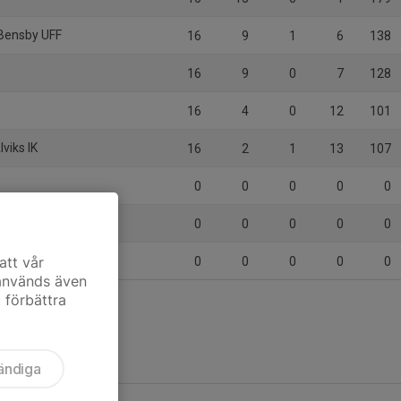
Bensby UFF
16
9
1
6
138
16
9
0
7
128
16
4
0
12
101
viks IK
16
2
1
13
107
0
0
0
0
0
0
0
0
0
0
att vår
0
0
0
0
0
 används även
t förbättra
ändiga