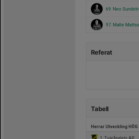
69. Neo Sundst
97. Malte Matts
Referat
Tabell
Herrar Utveckling HÖG
1. Tväråselets AIF