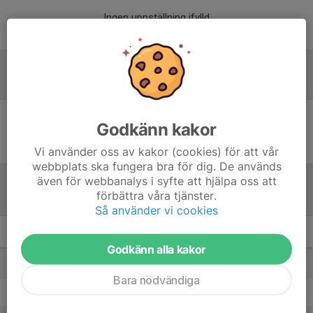
Ingen uppställning ifylld
Referat
Godkänn kakor
Inget referat skrivet
Vi använder oss av kakor (cookies) för att vår
webbplats ska fungera bra för dig. De används
även för webbanalys i syfte att hjälpa oss att
förbättra våra tjänster.
Tabell
Så använder vi cookies
Herrar Utveckling HÖG
M
+/-
P
Godkänn alla kakor
1. Tväråselets AIF
16
96
45
Bara nödvändiga
2. Gammelstads IF/Bensby UFF
16
17
29