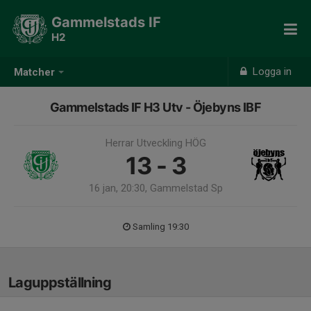
Gammelstads IF
H2
Logga in
Matcher
Gammelstads IF H3 Utv - Öjebyns IBF
Herrar Utveckling HÖG
13 - 3
16 jan, 20:30, Gammelstad Sp
Samling 19:30
Laguppställning