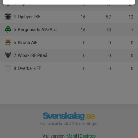
3. Pajala IF
16
17
27
4. Öjebyns IBF
16
-57
12
5. Bergnäsets AIK/Alviks IK
16
-73
7
6. Kiruna AIF
0
0
0
7. Wibax IBF Piteå
0
0
0
8. Överkalix FF
0
0
0
För
smarta
idrottsföreningar
Välj version:
Mobil
|
Desktop