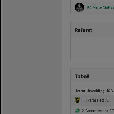
97. Malte Matts
Referat
Tabell
Herrar Utveckling HÖG
1. Tväråselets AIF
2. Gammelstads IF/