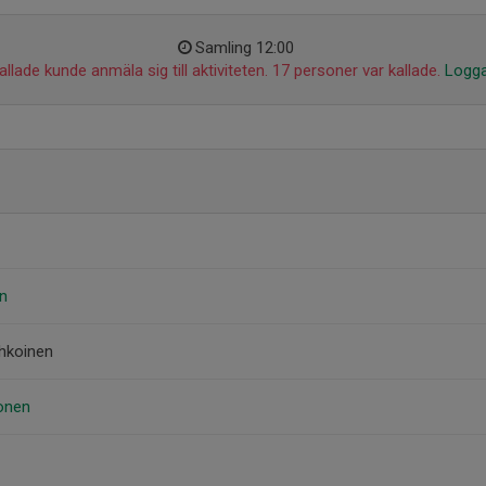
Samling 12:00
llade kunde anmäla sig till aktiviteten. 17 personer var kallade.
Logga
n
hkoinen
onen