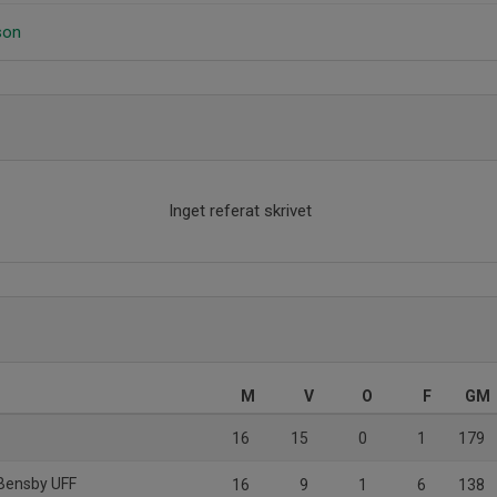
son
Inget referat skrivet
M
V
O
F
GM
16
15
0
1
179
Bensby UFF
16
9
1
6
138