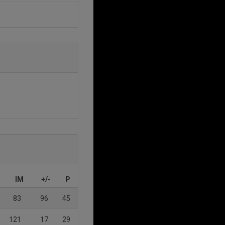
IM
+/-
P
83
96
45
121
17
29