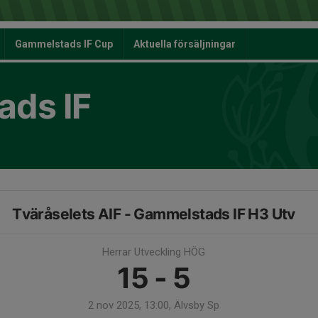
Gammelstads IF Cup
Aktuella försäljningar
ds IF
Tväråselets AIF - Gammelstads IF H3 Utv
Herrar Utveckling HÖG
15 - 5
2 nov 2025, 13:00, Älvsby Sp