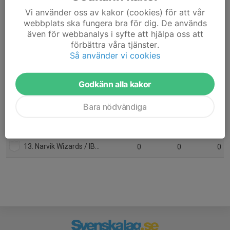
Vi använder oss av kakor (cookies) för att vår
7. Team Kalix IBK
22
-27
29
webbplats ska fungera bra för dig. De används
även för webbanalys i syfte att hjälpa oss att
8. Gammelstads IF
22
-28
26
förbättra våra tjänster.
Så använder vi cookies
9. Arvidsjaur IF
22
-62
23
10. Wibax IBF Piteå
22
-117
12
Godkänn alla kakor
11. Haparanda AIK
22
-120
8
Bara nödvändiga
12. Narvik Wizards IBK
22
-97
4
13. Narvik Wizards / IBK Luleå
0
0
0