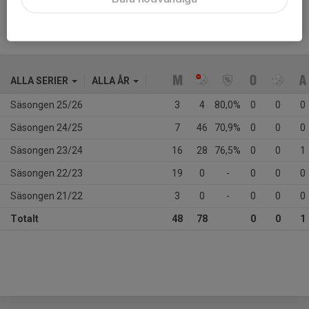
ALLA SERIER
ALLA ÅR
Säsongen 25/26
3
4
80,0%
0
0
0
Säsongen 24/25
7
46
70,9%
0
0
0
Säsongen 23/24
16
28
76,5%
0
0
1
Säsongen 22/23
19
0
-
0
0
0
Säsongen 21/22
3
0
-
0
0
0
Totalt
48
78
0
0
1