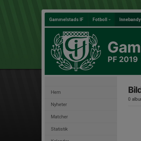
Gammelstads IF
Fotboll
Inneband
Gamm
PF 2019
Bil
Hem
0 alb
Nyheter
Matcher
Statistik