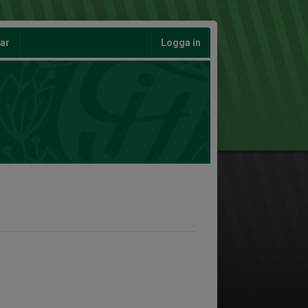
gar
Logga in