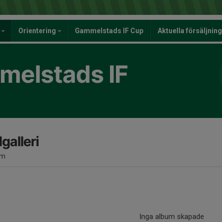
y
Orientering
Gammelstads IF Cup
Aktuella försäljnin
elstads IF
dgalleri
um
Inga album skapade