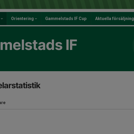
y
Orientering
Gammelstads IF Cup
Aktuella försäljnin
elstads IF
larstatistik
are