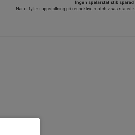
Ingen spelarstatistik sparad
När ni fyller i uppställning på respektive match visas statis