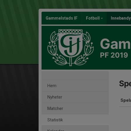
Gammelstads IF
Fotboll
Inneband
Gamm
PF 2019
Spe
Hem
Nyheter
Spel
Matcher
Statistik