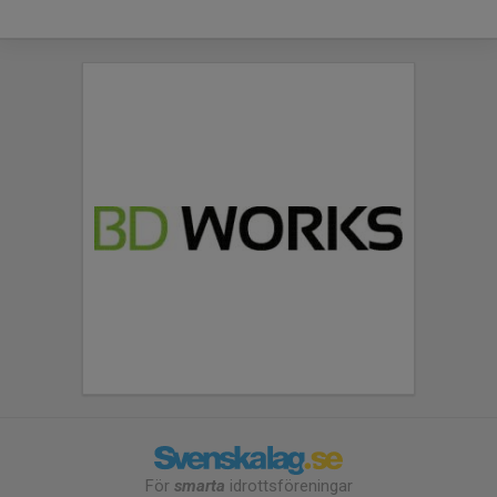
För
smarta
idrottsföreningar