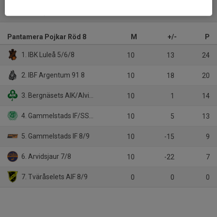
Tabell
Pantamera Pojkar Röd 8
M
+/-
P
1. IBK Luleå 5/6/8
10
13
24
2. IBF Argentum 91 8
10
18
20
3. Bergnäsets AIK/Alviks IK 5/6/7/8
10
1
14
4. Gammelstads IF/SSK 8/9
10
5
13
5. Gammelstads IF 8/9
10
-15
9
6. Arvidsjaur 7/8
10
-22
7
7. Tväråselets AIF 8/9
0
0
0