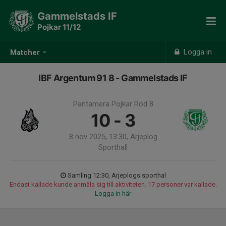
Gammelstads IF
Pojkar 11/12
Logga in
Matcher
IBF Argentum 91 8 - Gammelstads IF
Pantamera Pojkar Röd 8
10 - 3
8 nov 2025, 13:30, Arjeplog
Sporthall
Samling 12:30, Arjeplogs sporthal
Endast kallade kunde anmäla sig till aktiviteten. 17 personer var kallade.
Logga in här