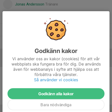
Jonas Andersson
Tränare
Jonas Hellström
Tränare
Mats Pääjärvi
Tränare
Sören Isaksson / SSK
Tränare
Godkänn kakor
Vi använder oss av kakor (cookies) för att vår
Referat
webbplats ska fungera bra för dig. De används
även för webbanalys i syfte att hjälpa oss att
förbättra våra tjänster.
Inget referat skrivet
Så använder vi cookies
Godkänn alla kakor
Bara nödvändiga