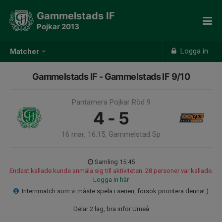
Gammelstads IF
Pojkar 2013
Logga in
Matcher
Gammelstads IF - Gammelstads IF 9/10
Pantamera Pojkar Röd 9
4 - 5
16 mar, 16:15, Gammelstad Sp
Samling 15:45
Endast kallade kunde anmäla sig till aktiviteten. 28 personer var kallade.
Logga in här
Internmatch som vi måste spela i serien, försök prioritera denna!:)
Delar 2 lag, bra inför Umeå