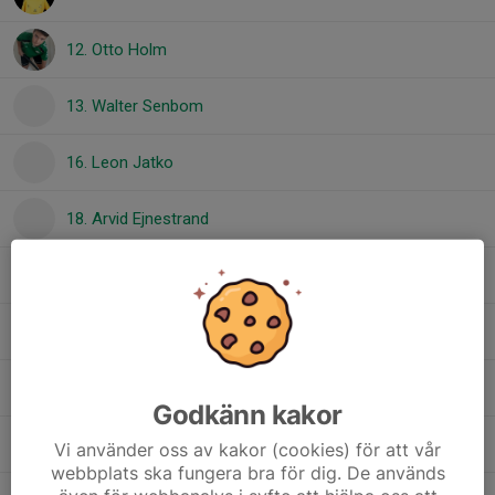
12. Otto Holm
13. Walter Senbom
16. Leon Jatko
18. Arvid Ejnestrand
20. Ludvig Pääjärvi
23. Valdemar Hjärtedal
24. Einar Potila
Godkänn kakor
26. Joel Alamäki
Vi använder oss av kakor (cookies) för att vår
webbplats ska fungera bra för dig. De används