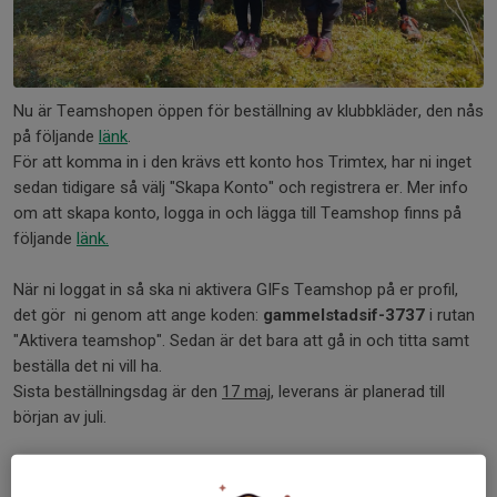
Nu är Teamshopen öppen för beställning av klubbkläder, den nås
på följande
länk
.
För att komma in i den krävs ett konto hos Trimtex, har ni inget
sedan tidigare så välj "Skapa Konto" och registrera er. Mer info
om att skapa konto, logga in och lägga till Teamshop finns på
följande
länk.
När ni loggat in så ska ni aktivera GIFs Teamshop på er profil,
det gör ni genom att ange koden:
gammelstadsif-3737
i rutan
"Aktivera teamshop". Sedan är det bara att gå in och titta samt
beställa det ni vill ha.
Sista beställningsdag är den
17 maj
, leverans är planerad till
början av juli.
Det finns två olika överdragskläder, för sommar och vinter.
"Trainer" är tunnare sommarställ, och "Pulse" är fodrat