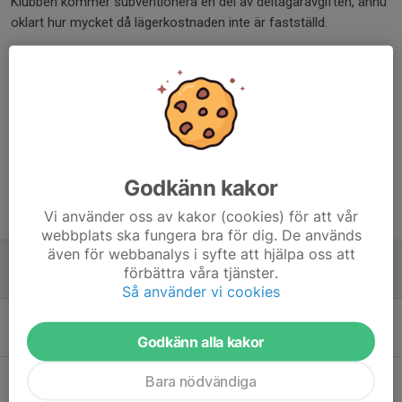
Klubben kommer subventionera en del av deltagaravgiften, ännu
oklart hur mycket då lägerkostnaden inte är fastställd.
Inbjudan
Länk till anmälan
Dela nyhet
Godkänn kakor
Tidigare nyheter
Vi använder oss av kakor (cookies) för att vår
webbplats ska fungera bra för dig. De används
även för webbanalys i syfte att hjälpa oss att
NOF Läger 2026
förbättra våra tjänster.
11 maj, 21:06
0
Så använder vi cookies
Klubbkläder
28 apr, 21:37
0
Godkänn alla kakor
Bara nödvändiga