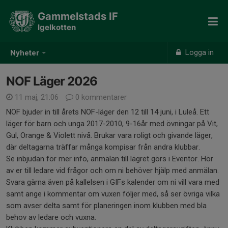
Gammelstads IF
Igelkotten
Logga in
Nyheter
NOF Läger 2026
11 maj, 21:06
0 kommentarer
NOF bjuder in till årets NOF-läger den 12 till 14 juni, i Luleå. Ett
läger för barn och unga 2017-2010, 9-16år med övningar på Vit,
Gul, Orange & Violett nivå. Brukar vara roligt och givande läger,
där deltagarna träffar många kompisar från andra klubbar.
Se inbjudan för mer info, anmälan till lägret görs i Eventor. Hör
av er till ledare vid frågor och om ni behöver hjälp med anmälan.
Svara gärna även på kallelsen i GIFs kalender om ni vill vara med
samt ange i kommentar om vuxen följer med, så ser övriga vilka
som avser delta samt för planeringen inom klubben med bla
behov av ledare och vuxna.