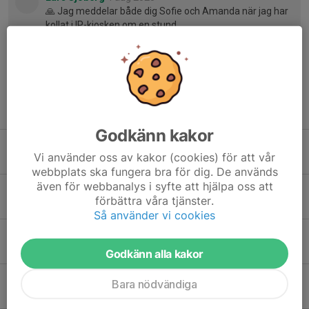
🙏 Jag meddelar både dig Sofie och Amanda när jag har
kollat i IP-kiosken om en stund.
Tidigare nyheter
Godkänn kakor
GIFs projekt "Nytt Konstgräs 2026"
Vi använder oss av kakor (cookies) för att vår
4 nov 2025
0
webbplats ska fungera bra för dig. De används
även för webbanalys i syfte att hjälpa oss att
F12 träningar under november-mars
förbättra våra tjänster.
27 okt 2025
0
Så använder vi cookies
Behov av att ha kiosken öppen på tisdag från 18.00
15 aug 2025
0
Godkänn alla kakor
Pantinsamling måndag 18/8, utdelning av lappar v.33(12-17/8)
Bara nödvändiga
11 aug 2025
2