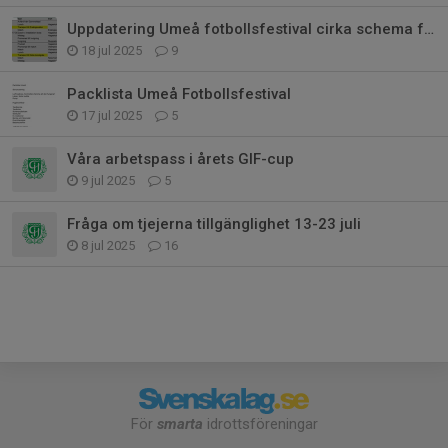
Uppdatering Umeå fotbollsfestival cirka schema för torsdag och fredag
18 jul 2025
9
Packlista Umeå Fotbollsfestival
17 jul 2025
5
Våra arbetspass i årets GIF-cup
9 jul 2025
5
Fråga om tjejerna tillgänglighet 13-23 juli
8 jul 2025
16
För
smarta
idrottsföreningar