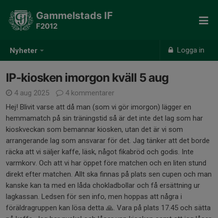
Gammelstads IF
F2012
Logga in
Nyheter
IP-kiosken imorgon kväll 5 aug
4 aug 2025
4 kommentarer
Hej! Blivit varse att då man (som vi gör imorgon) lägger en
hemmamatch på sin träningstid så är det inte det lag som har
kioskveckan som bemannar kiosken, utan det är vi som
arrangerande lag som ansvarar för det. Jag tänker att det borde
räcka att vi säljer kaffe, läsk, något fikabröd och godis. Inte
varmkorv. Och att vi har öppet före matchen och en liten stund
direkt efter matchen. Allt ska finnas på plats sen cupen och man
kanske kan ta med en låda chokladbollar och få ersättning ur
lagkassan. Ledsen för sen info, men hoppas att några i
föräldragruppen kan lösa detta 🙏. Vara på plats 17.45 och sätta