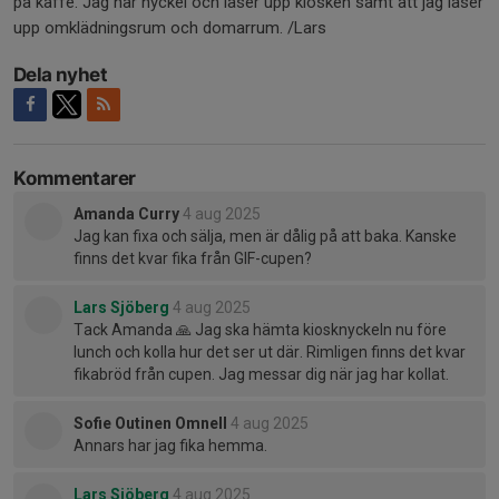
på kaffe. Jag har nyckel och låser upp kiosken samt att jag låser
upp omklädningsrum och domarrum. /Lars
Dela nyhet
Kommentarer
Amanda Curry
4 aug 2025
Jag kan fixa och sälja, men är dålig på att baka. Kanske
finns det kvar fika från GIF-cupen?
Lars Sjöberg
4 aug 2025
Tack Amanda 🙏 Jag ska hämta kiosknyckeln nu före
lunch och kolla hur det ser ut där. Rimligen finns det kvar
fikabröd från cupen. Jag messar dig när jag har kollat.
Sofie Outinen Omnell
4 aug 2025
Annars har jag fika hemma.
Lars Sjöberg
4 aug 2025