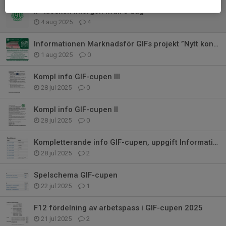
IP-kiosken imorgon kväll 5 aug
4 aug 2025
4
Informationen Marknadsför GIFs projekt ”Nytt konstgräs 2026”
1 aug 2025
0
Kompl info GIF-cupen III
28 jul 2025
0
Kompl info GIF-cupen II
28 jul 2025
0
Kompletterande info GIF-cupen, uppgift Informationen
28 jul 2025
2
Spelschema GIF-cupen
22 jul 2025
1
F12 fördelning av arbetspass i GIF-cupen 2025
21 jul 2025
2