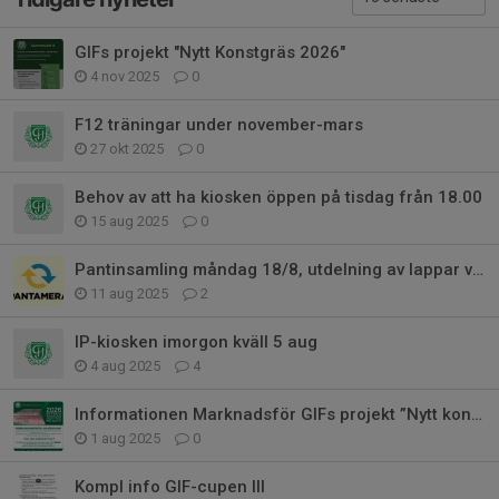
GIFs projekt "Nytt Konstgräs 2026"
4 nov 2025
0
F12 träningar under november-mars
27 okt 2025
0
Behov av att ha kiosken öppen på tisdag från 18.00
15 aug 2025
0
Pantinsamling måndag 18/8, utdelning av lappar v.33(12-17/8)
11 aug 2025
2
IP-kiosken imorgon kväll 5 aug
4 aug 2025
4
Informationen Marknadsför GIFs projekt ”Nytt konstgräs 2026”
1 aug 2025
0
Kompl info GIF-cupen III