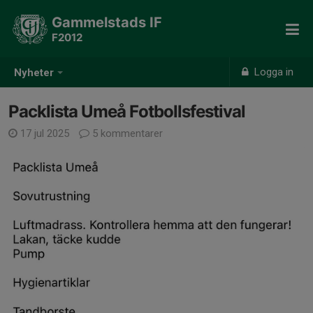
Gammelstads IF
F2012
Logga in
Nyheter
Packlista Umeå Fotbollsfestival
17 jul 2025
5 kommentarer