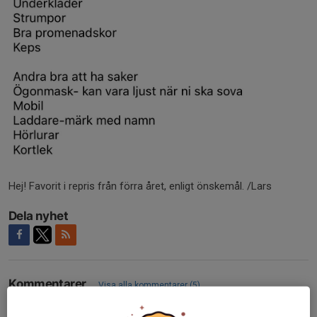
Hej! Favorit i repris från förra året, enligt önskemål. /Lars
Dela nyhet
Kommentarer
Visa alla kommentarer (5)...
Lars Sjöberg
22 jul 2025