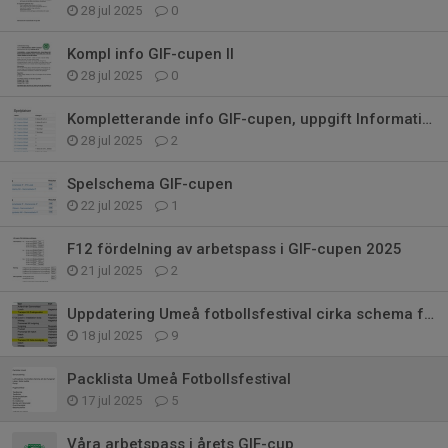
28 jul 2025
0
Kompl info GIF-cupen II
28 jul 2025
0
Kompletterande info GIF-cupen, uppgift Informationen
28 jul 2025
2
Spelschema GIF-cupen
22 jul 2025
1
F12 fördelning av arbetspass i GIF-cupen 2025
21 jul 2025
2
Uppdatering Umeå fotbollsfestival cirka schema för torsdag och fredag
18 jul 2025
9
Packlista Umeå Fotbollsfestival
17 jul 2025
5
Våra arbetspass i årets GIF-cup