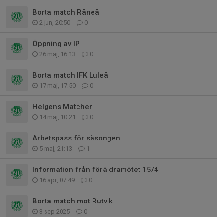
Borta match Råneå
2 jun, 20:50
0
Öppning av IP
26 maj, 16:13
0
Borta match IFK Luleå
17 maj, 17:50
0
Helgens Matcher
14 maj, 10:21
0
Arbetspass för säsongen
5 maj, 21:13
1
Information från föräldramötet 15/4
16 apr, 07:49
0
Borta match mot Rutvik
3 sep 2025
0