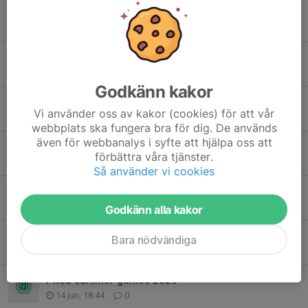
Tidigare nyheter
Hemma match mot IFK Luleå vit
5 aug, 22:15
0
Godkänn kakor
Laguppställning GIF CUP
Vi använder oss av kakor (cookies) för att vår
26 jul, 11:48
0
webbplats ska fungera bra för dig. De används
även för webbanalys i syfte att hjälpa oss att
Arbetspass GIF cupen
förbättra våra tjänster.
15 jul, 17:08
0
Så använder vi cookies
Kiosk veckan
8 jul, 12:24
0
Godkänn alla kakor
Borta matcher Trångfors och Rutvik
Bara nödvändiga
16 jun, 20:18
0
Piteå summer games 2026
14 jun, 18:44
0