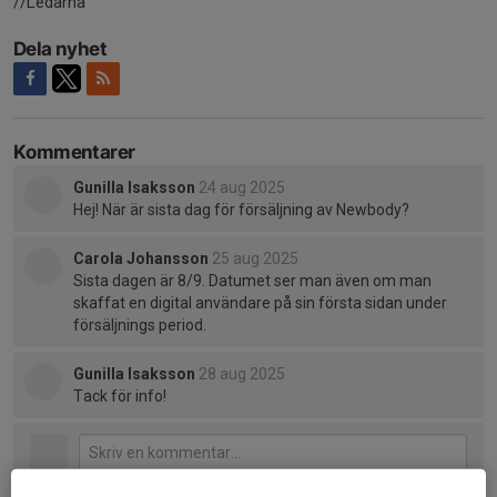
//Ledarna
Dela nyhet
Kommentarer
Gunilla Isaksson
24 aug 2025
Hej! När är sista dag för försäljning av Newbody?
Carola Johansson
25 aug 2025
Sista dagen är 8/9. Datumet ser man även om man
skaffat en digital användare på sin första sidan under
försäljnings period.
Gunilla Isaksson
28 aug 2025
Tack för info!