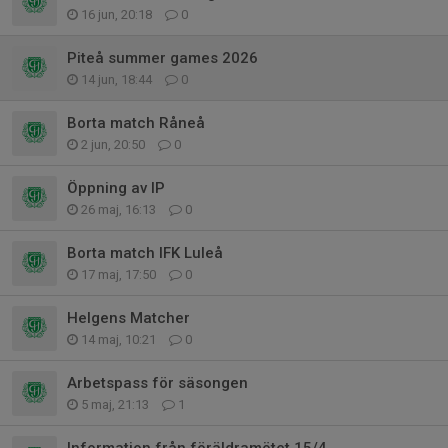
16 jun, 20:18
0
Piteå summer games 2026
14 jun, 18:44
0
Borta match Råneå
2 jun, 20:50
0
Öppning av IP
26 maj, 16:13
0
Borta match IFK Luleå
17 maj, 17:50
0
Helgens Matcher
14 maj, 10:21
0
Arbetspass för säsongen
5 maj, 21:13
1
Information från föräldramötet 15/4