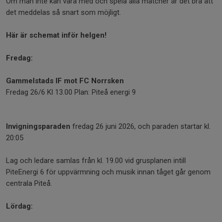
Om man inte kan vara med och spela alla matcher är det bra att
det meddelas så snart som möjligt.
Här är schemat inför helgen!
Fredag:
Gammelstads IF mot FC Norrsken
Fredag 26/6 Kl 13.00 Plan: Piteå energi 9
Invigningsparaden
fredag 26 juni 2026, och paraden startar kl.
20:05
Lag och ledare samlas från kl. 19.00 vid grusplanen intill
PiteEnergi 6 för uppvärmning och musik innan tåget går genom
centrala Piteå.
Lördag: