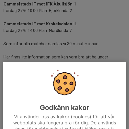
Gammelstads IF mot
IFK Åkullsjön 1
Lördag 27/6 10:00 Plan: Björklunda 2
Gammelstads IF mot Krokelvdalen IL
Lördag 27/6 14:00 Plan: Nordlunda 7
Som inför alla matcher samlas vi 30 minuter innan.
Här finns lite information som kan vara bra att ha under
helgen:
Tidslinje Gammelstads IF
//Ledarna
Dela nyhet
Godkänn kakor
Kommentarer
Vi använder oss av kakor (cookies) för att vår
webbplats ska fungera bra för dig. De används
även för webbanalys i syfte att hjälpa oss att