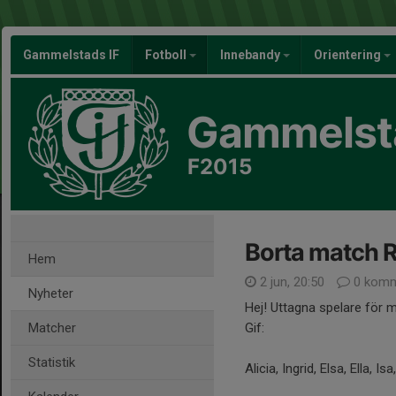
Gammelstads IF
Fotboll
Innebandy
Orientering
Gammelsta
F2015
Borta match 
Hem
2 jun, 20:50
0 komm
Nyheter
Hej! Uttagna spelare för 
Matcher
Gif:
Statistik
Alicia, Ingrid, Elsa, Ella, I