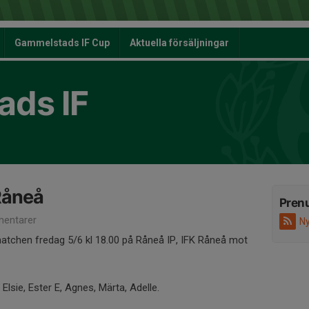
Gammelstads IF Cup
Aktuella försäljningar
ds IF
Råneå
Pren
entarer
Ny
matchen fredag 5/6 kl 18.00 på Råneå IP, IFK Råneå mot
sa, Elsie, Ester E, Agnes, Märta, Adelle.