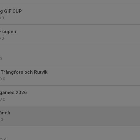
ng GIF CUP
0
F cupen
0
0
 Trångfors och Rutvik
0
 games 2026
0
Råneå
0
0