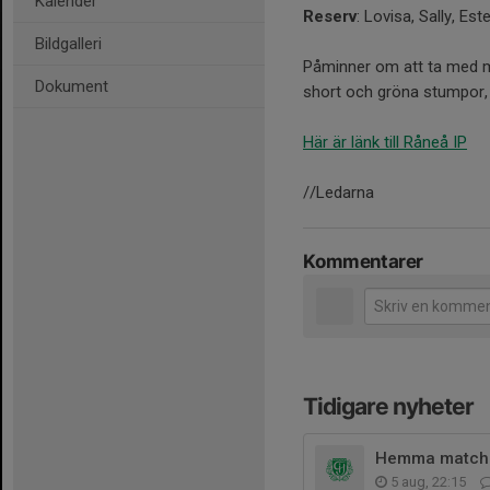
Kalender
Reserv
: Lovisa, Sally, Est
Bildgalleri
Påminner om att ta med ma
Dokument
short och gröna stumpor, 
Här är länk till Råneå IP
//Ledarna
Kommentarer
Tidigare nyheter
Hemma match m
5 aug, 22:15