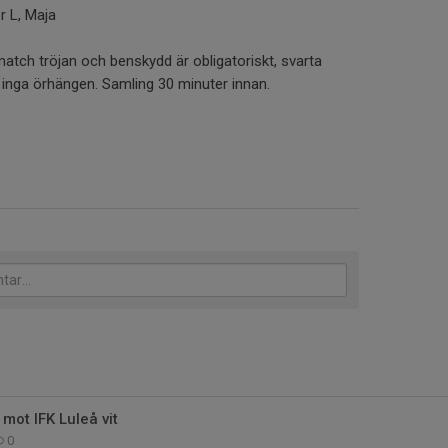
er L, Maja
tch tröjan och benskydd är obligatoriskt, svarta
inga örhängen. Samling 30 minuter innan.
ot IFK Luleå vit
0