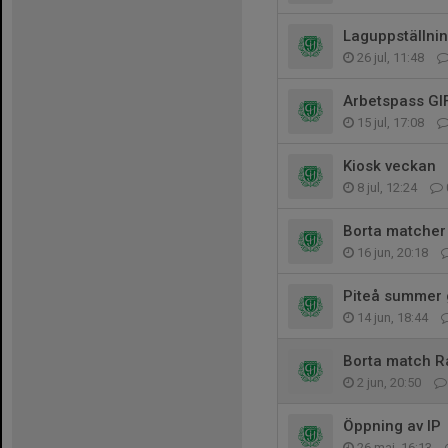
Laguppställni
26 jul, 11:48
Arbetspass GI
15 jul, 17:08
Kiosk veckan
8 jul, 12:24
Borta matcher
16 jun, 20:18
Piteå summer
14 jun, 18:44
Borta match 
2 jun, 20:50
Öppning av IP
26 maj, 16:13