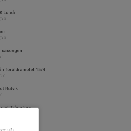
K Luleå
0
her
0
r säsongen
1
ån föräldramötet 15/4
0
ot Rutvik
0
mot Trångfors
0
att vår