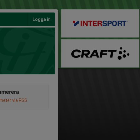
Logga in
umerera
heter via RSS