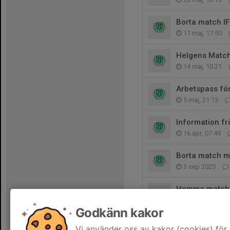
Borta match IF
17 maj, 17:50
Helgens Matc
14 maj, 10:21
Arbetspass fö
5 maj, 21:13
Information fr
16 apr, 07:49
Borta match m
3 sep 2025
Hemma match 
28 aug 2025
Godkänn kakor
O'Lerays
Vi använder oss av kakor (cookies) för 