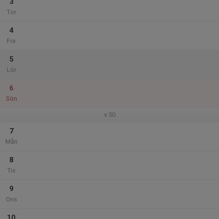
3
Tor
4
Fre
5
Lör
6
Sön
v.50
7
Mån
8
Tis
9
Ons
10