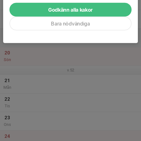
Tor
Godkänn alla kakor
18
Fre
Bara nödvändiga
19
Lör
20
Sön
v.52
21
Mån
22
Tis
23
Ons
24