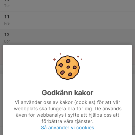
Tor
11
Fre
12
Lör
13
Sön
v.51
14
Mån
Godkänn kakor
15
Vi använder oss av kakor (cookies) för att vår
Tis
webbplats ska fungera bra för dig. De används
även för webbanalys i syfte att hjälpa oss att
16
förbättra våra tjänster.
Ons
Så använder vi cookies
17