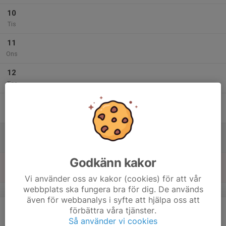
10
Tis
11
Ons
12
Tor
13
Fre
14
Lör
Godkänn kakor
15
Sön
Vi använder oss av kakor (cookies) för att vår
webbplats ska fungera bra för dig. De används
v.12
även för webbanalys i syfte att hjälpa oss att
16
förbättra våra tjänster.
Mån
Så använder vi cookies