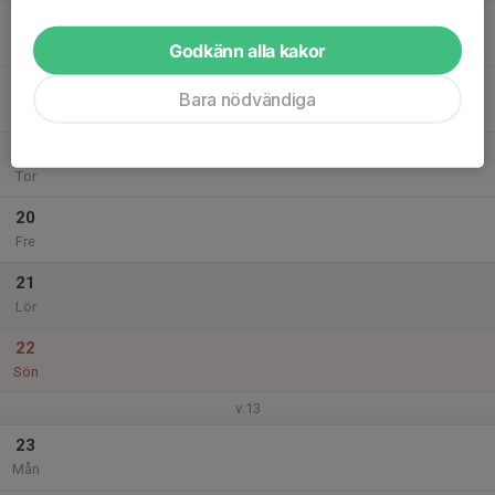
17
Tis
Godkänn alla kakor
18
Bara nödvändiga
Ons
19
Tor
20
Fre
21
Lör
22
Sön
v.13
23
Mån