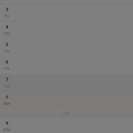
3
Tis
4
Ons
5
Tor
6
Fre
7
Lör
8
Sön
v.11
9
Mån