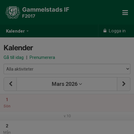
Gammelstads IF
F2017
Logga in
Kalender
Kalender
Gå till idag
|
Prenumerera
Mars 2026
1
Sön
v.10
2
Mån