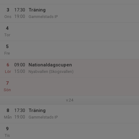
3
17:30
Träning
19:00
Ons
Gammelstads IP
4
Tor
5
Fre
6
09:00
Nationaldagscupen
15:00
Lör
Nyabvallen (Skogsvallen)
7
Sön
v.24
8
17:30
Träning
19:00
Mån
Gammelstads IP
9
Tis