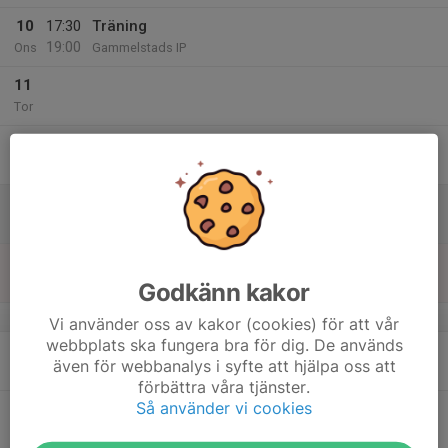
10
17:30
Träning
19:00
Ons
Gammelstads IP
11
Tor
12
Fre
13
Lör
14
08:00
Vårat eget sammandrag i Gammelstad
15:00
Sön
Gammelstads IP E plan gräs
Godkänn kakor
v.25
Vi använder oss av kakor (cookies) för att vår
webbplats ska fungera bra för dig. De används
15
17:30
Träning
även för webbanalys i syfte att hjälpa oss att
19:00
Mån
Gammelstads IP
förbättra våra tjänster.
Så använder vi cookies
16
Tis