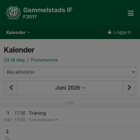
Gammelstads IF
F2017
Logga in
Kalender
Kalender
Gå till idag
|
Prenumerera
Juni 2026
v.23
1
17:30
Träning
19:00
Mån
Gammelstads IP
2
Tis