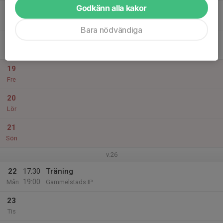
Godkänn alla kakor
17
17:30
Träning
19:00
Ons
Gammelstads IP
Bara nödvändiga
18
Tor
19
Fre
20
Lör
21
Sön
v.26
22
17:30
Träning
19:00
Mån
Gammelstads IP
23
Tis