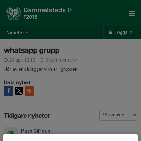
Gammelstads IF
F2018
Logga in
Nyheter
whatsapp grupp
24 apr, 12:12
0 kommentarer
Hör av er så lägger vi in er i gruppen.
Dela nyhet
Tidigare nyheter
Pass GIF cup
13 jul, 13:54
0