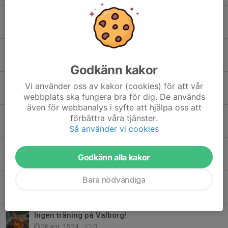
Borta match Trångfors och lagindelning
8 jun, 18:26
0
Kommande bortamatcher
31 maj, 12:02
0
Godkänn kakor
Seriestart hemma 7/6 Grön och Vit
Vi använder oss av kakor (cookies) för att vår
31 maj, 11:02
0
webbplats ska fungera bra för dig. De används
även för webbanalys i syfte att hjälpa oss att
GIF Cup
förbättra våra tjänster.
19 maj, 18:47
0
Så använder vi cookies
Seriespel!
Godkänn alla kakor
19 maj, 18:23
0
Bara nödvändiga
Examenscup 30/5
19 maj, 18:04
0
Ingen träning på Valborg!
26 apr, 15:24
0