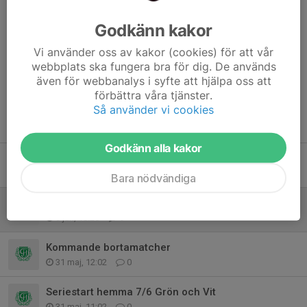
Glöm ej:
Benskydd, svarta shorts, vattenflaska och fotbollsskor!
Godkänn kakor
Vi använder oss av kakor (cookies) för att vår
Dela nyhet
webbplats ska fungera bra för dig. De används
även för webbanalys i syfte att hjälpa oss att
förbättra våra tjänster.
Så använder vi cookies
Tidigare nyheter
Godkänn alla kakor
Pass GIF cup
13 jul, 13:54
0
Bara nödvändiga
Borta match Trångfors och lagindelning
8 jun, 18:26
0
Kommande bortamatcher
31 maj, 12:02
0
Seriestart hemma 7/6 Grön och Vit
31 maj, 11:02
0