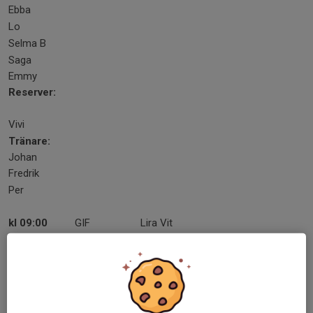
Ebba
Lo
Selma B
Saga
Emmy
Reserver:
Vivi
Tränare:
Johan
Fredrik
Per
kl 09:00
GIF
Lira Vit
kl 11:15
Trångfors 2
GIF
kl 14:15
GIF
Unbyns