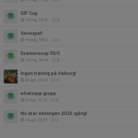
GIF Cup
19 maj, 18:47
0
Seriespel!
19 maj, 18:23
0
Examenscup 30/5
19 maj, 18:04
0
Ingen träning på Valborg!
26 apr, 15:24
0
whatsapp grupp
24 apr, 12:12
0
Nu drar säsongen 2026 igång!
14 apr, 20:21
2