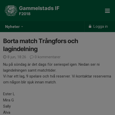
Gammelstads IF
F2018
Logga in
Nyheter
Borta match Trångfors och
lagindelning
8 jun, 18:26
0 kommentarer
Nu på söndag är det dags för seriespel igen. Nedan ser ni
lagindelningen samt matchtider.
Vi har ett lag, 9 spelare och två reserver. Vi kontaktar reserverna
om någon blir sjuk innan match.
Ester L
Mira G
Sally
Älva