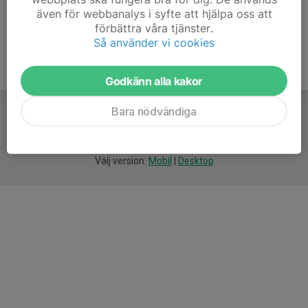
även för webbanalys i syfte att hjälpa oss att
förbättra våra tjänster.
Så använder vi cookies
Godkänn alla kakor
Bara nödvändiga
För
smarta
idrottsföreningar
Välj version:
Mobil
|
Desktop