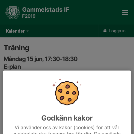
Gammelstads IF
F2019
Logga in
Kalender
Träning
Måndag 15 jun, 17:30-18:30
E-plan
Samling: 17:20
Godkänn kakor
Vi använder oss av kakor (cookies) för att vår
webbplats ska fungera bra för dig. De används