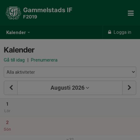
Gammelstads IF
F2019
Logga in
Kalender
Kalender
Gå till idag
|
Prenumerera
Augusti 2026
1
Lör
2
Sön
v.32