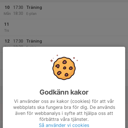
10
17:30
Träning
18:30
Mån
E-plan
11
Tis
12
17:30
Träning
18:30
Ons
E-plan
13
Tor
14
Fre
Godkänn kakor
15
Lör
Vi använder oss av kakor (cookies) för att vår
webbplats ska fungera bra för dig. De används
16
09:00
Eget sammandrag intresseanmälan
även för webbanalys i syfte att hjälpa oss att
19:00
Sön
Gammelstads IP
förbättra våra tjänster.
v.34
Så använder vi cookies