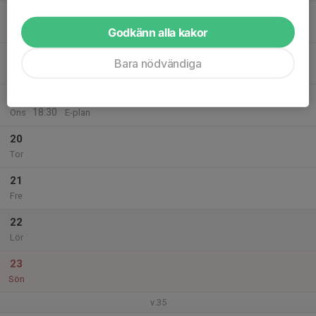
17
17:30
Träning
18:30
Mån
E-plan
Godkänn alla kakor
18
Bara nödvändiga
Tis
19
17:30
Träning
18:30
Ons
E-plan
20
Tor
21
Fre
22
Lör
23
Sön
v.35