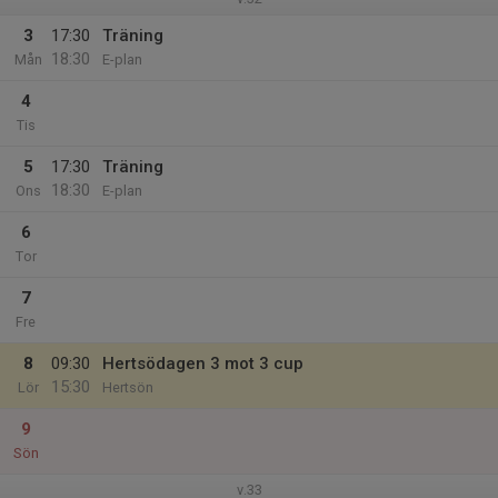
3
17:30
Träning
18:30
Mån
E-plan
4
Tis
5
17:30
Träning
18:30
Ons
E-plan
6
Tor
7
Fre
8
09:30
Hertsödagen 3 mot 3 cup
15:30
Lör
Hertsön
9
Sön
v.33