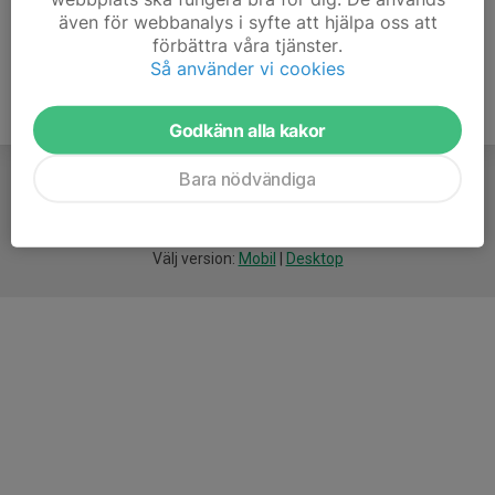
även för webbanalys i syfte att hjälpa oss att
förbättra våra tjänster.
Så använder vi cookies
Godkänn alla kakor
Bara nödvändiga
För
smarta
idrottsföreningar
Välj version:
Mobil
|
Desktop