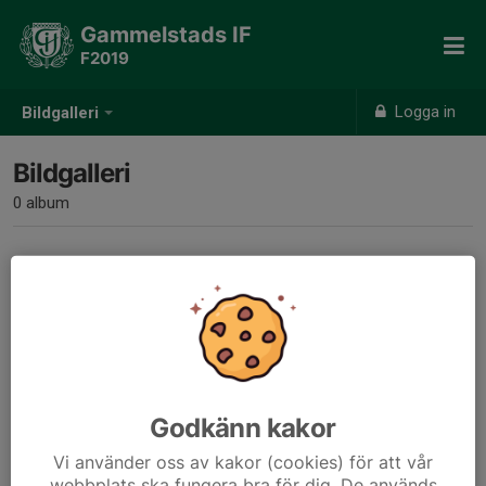
Gammelstads IF
F2019
Logga in
Bildgalleri
Bildgalleri
0 album
Inga album skapade
Godkänn kakor
Vi använder oss av kakor (cookies) för att vår
webbplats ska fungera bra för dig. De används