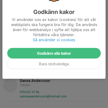
Daniel Stafström
Tränare
Godkänn kakor
070-247 67 08
Vi använder oss av kakor (cookies) för att vår
daniel.stafstrom@outlook.com
webbplats ska fungera bra för dig. De används
Jonathan Berfenhag
även för webbanalys i syfte att hjälpa oss att
Tränare
förbättra våra tjänster.
Så använder vi cookies
072-300 84 70
berfenhag@icloud.com
Godkänn alla kakor
Ludwig Rydén
Tränare
Bara nödvändiga
070-360 36 78
ludwig_ryden@hotmail.com
Sanna Andersson
Tränare
070-201 37 06
sannaaaandersson@hotmail.com