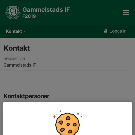
Gammelstads IF
F2019
Logga in
Kontakt
Kontakt
HEMMAPLAN
Gammelstads IP
Kontaktpersoner
Jesper Eriksson
Tränare/Lagledare
073-080 74 53
jesper.eriksson@rekab.se