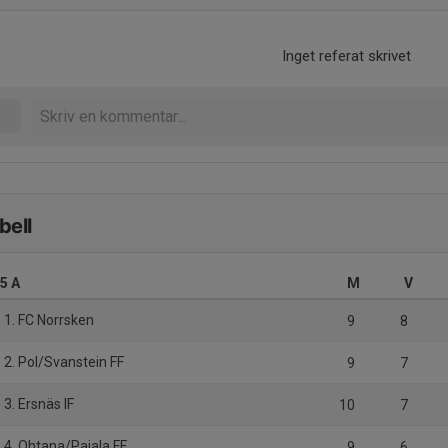
Inget referat skrivet
bell
.5 A
M
V
1. FC Norrsken
9
8
2. Pol/Svanstein FF
9
7
3. Ersnäs IF
10
7
4. Ohtana/Pajala FF
9
6