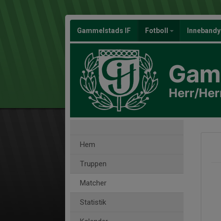
Gammelstads IF
Fotboll
Inneband
Gamm
Herr/Her
Hem
Truppen
Matcher
Statistik