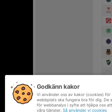
Godkänn kakor
Vi använder oss av kakor (cookies) för 
webbplats ska fungera bra för dig. De
för webbanalys i syfte att hjälpa oss at
våra tjänster.
Så använder vi cookies