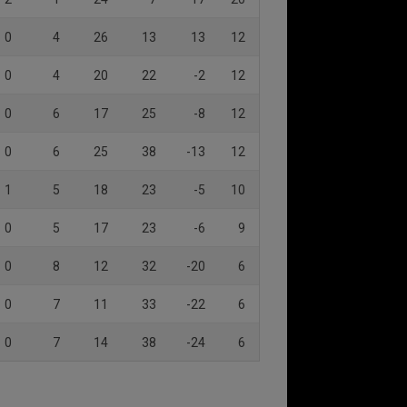
0
4
26
13
13
12
0
4
20
22
-2
12
0
6
17
25
-8
12
0
6
25
38
-13
12
1
5
18
23
-5
10
0
5
17
23
-6
9
0
8
12
32
-20
6
0
7
11
33
-22
6
0
7
14
38
-24
6