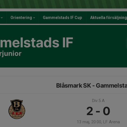
y
Orientering
Gammelstads IF Cup
Aktuella försäljnin
elstads IF
rjunior
Blåsmark SK - Gammelsta
Div.5 A
2 - 0
13 maj, 20:00, LF Arena