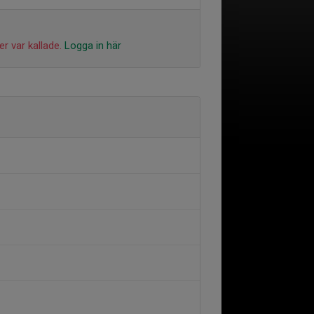
r var kallade.
Logga in här