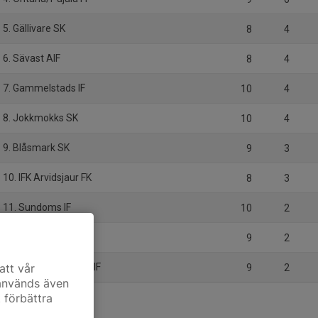
5. Gällivare SK
8
4
6. Sävast AIF
8
4
7. Gammelstads IF
10
4
8. Jokkmokks SK
10
4
9. Blåsmark SK
9
3
10. IFK Arvidsjaur FK
8
3
11. Sundoms IF
10
2
12. Överkalix IF
9
2
13. Svartbjörnsbyns IF
att vår
9
2
 används även
t förbättra