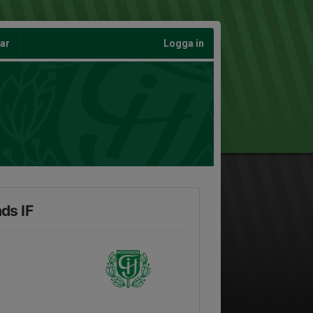
gar
Logga in
ds IF