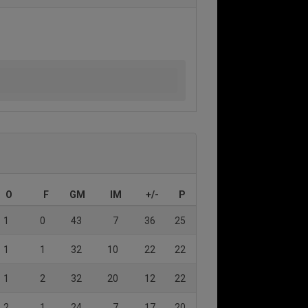
O
F
GM
IM
+/-
P
1
0
43
7
36
25
1
1
32
10
22
22
1
2
32
20
12
22
2
1
24
7
17
20