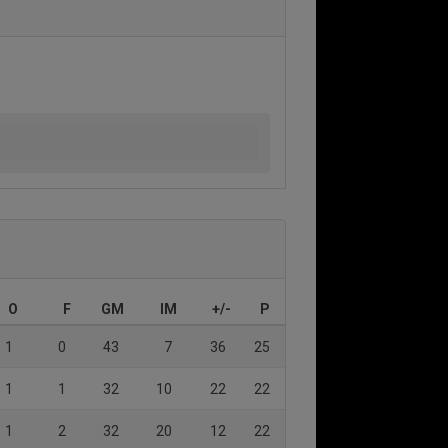
O
F
GM
IM
+/-
P
1
0
43
7
36
25
1
1
32
10
22
22
1
2
32
20
12
22