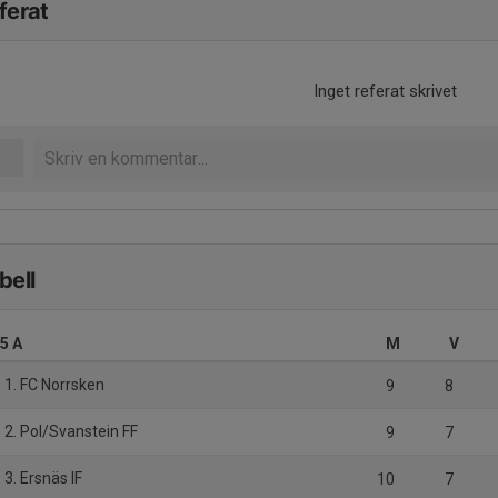
ferat
Inget referat skrivet
bell
.5 A
M
V
1. FC Norrsken
9
8
2. Pol/Svanstein FF
9
7
3. Ersnäs IF
10
7