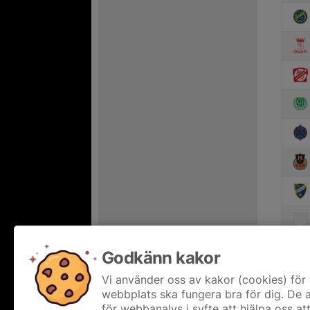
Godkänn kakor
Vi använder oss av kakor (cookies) för 
webbplats ska fungera bra för dig. De
för webbanalys i syfte att hjälpa oss at