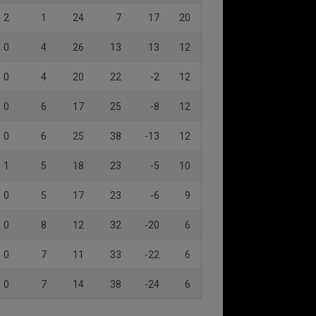
2
1
24
7
17
20
0
4
26
13
13
12
0
4
20
22
-2
12
0
6
17
25
-8
12
0
6
25
38
-13
12
1
5
18
23
-5
10
0
5
17
23
-6
9
0
8
12
32
-20
6
0
7
11
33
-22
6
0
7
14
38
-24
6