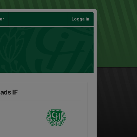
gar
Logga in
ads IF