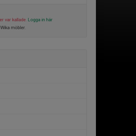
r var kallade.
Logga in här
 Wika möbler.