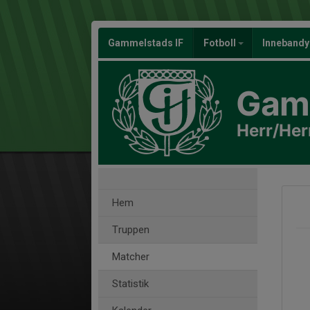
Gammelstads IF
Fotboll
Inneband
Gamm
Herr/Her
Hem
Truppen
Matcher
Statistik