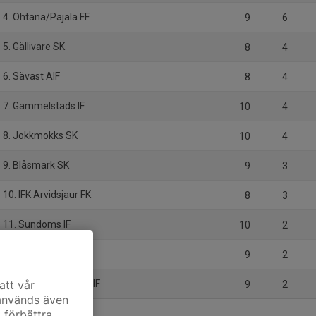
4. Ohtana/Pajala FF
9
6
5. Gällivare SK
8
4
6. Sävast AIF
8
4
7. Gammelstads IF
10
4
8. Jokkmokks SK
10
4
9. Blåsmark SK
9
3
10. IFK Arvidsjaur FK
8
3
11. Sundoms IF
10
2
12. Överkalix IF
9
2
13. Svartbjörnsbyns IF
att vår
9
2
 används även
t förbättra