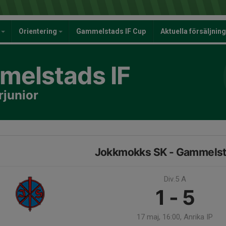
y
Orientering
Gammelstads IF Cup
Aktuella försäljnin
elstads IF
rjunior
Jokkmokks SK - Gammelst
Div.5 A
1 - 5
17 maj, 16:00, Anrika IP