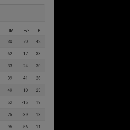
IM
+/-
P
30
70
42
62
17
33
33
24
30
39
41
28
49
10
25
52
-15
19
75
-39
13
95
-56
11