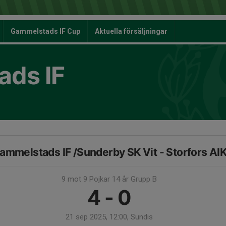
Gammelstads IF Cup
Aktuella försäljningar
ds IF
ammelstads IF /Sunderby SK Vit - Storfors AI
9 mot 9 Pojkar 14 år Grupp B
4 - 0
21 sep 2025, 12:00, Sundis