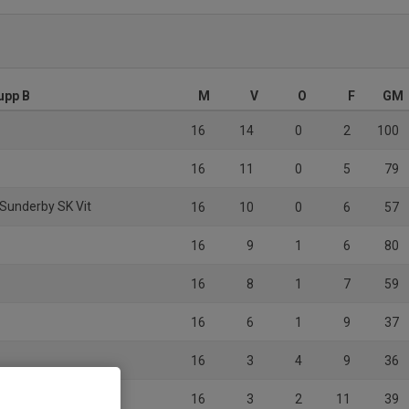
upp B
M
V
O
F
GM
16
14
0
2
100
16
11
0
5
79
Sunderby SK Vit
16
10
0
6
57
16
9
1
6
80
16
8
1
7
59
16
6
1
9
37
16
3
4
9
36
16
3
2
11
39