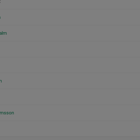
t
m
alm
n
hamsson