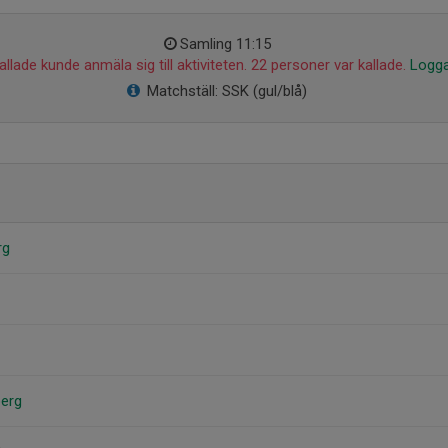
Samling 11:15
llade kunde anmäla sig till aktiviteten. 22 personer var kallade.
Logga
Matchställ: SSK (gul/blå)
rg
berg