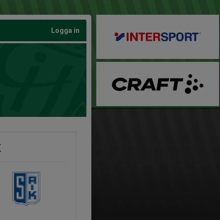
Logga in
K