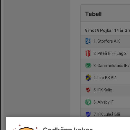
Tabell
9 mot 9 Pojkar 14 år Gr
1. Storfors AIK
2. Piteå IF FF Lag 2
3. Gammelstads IF /
4. Lira BK Blå
5. IFK Kalix
6. Älvsby IF
7. IFK Luleå Blå
8. Pajala IF