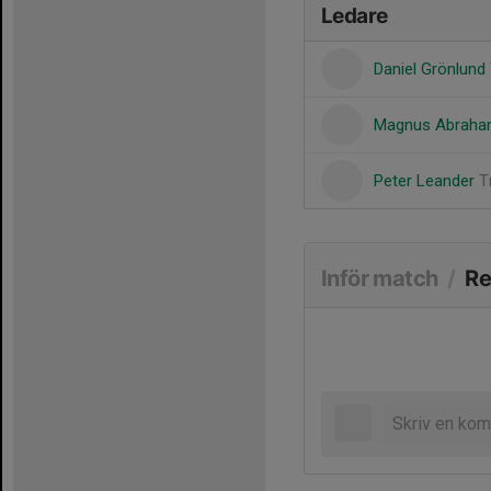
Ledare
Daniel Grönlund
Magnus Abrah
Peter Leander
T
Inför match
/
Re