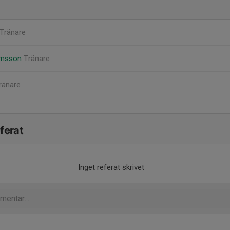
Tränare
amsson
Tränare
ränare
ferat
Inget referat skrivet