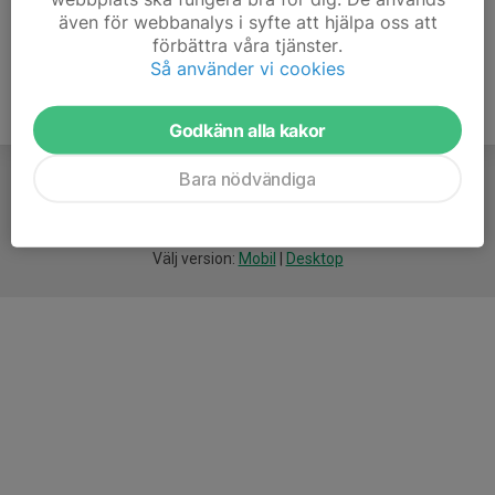
även för webbanalys i syfte att hjälpa oss att
förbättra våra tjänster.
Så använder vi cookies
Godkänn alla kakor
Bara nödvändiga
För
smarta
idrottsföreningar
Välj version:
Mobil
|
Desktop