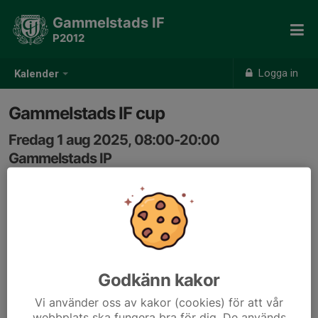
Gammelstads IF
P2012
Logga in
Kalender
Gammelstads IF cup
Fredag 1 aug 2025, 08:00-20:00
Gammelstads IP
Samling: 07:30
Gammelstads IF cup,
Laget spelar och föräldrar kommer att få arbetspass
under helgen
Godkänn kakor
Vi använder oss av kakor (cookies) för att vår
webbplats ska fungera bra för dig. De används