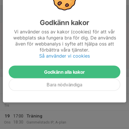
15
08:00
Distriktlagsläger
20:00
Lör
Storfors, Piteå
Godkänn kakor
16
10:30
Match mot Notvikens IK
Vi använder oss av kakor (cookies) för att vår
12:30
Sön
9 mot 9 Pojkar 14 år Grupp B
webbplats ska fungera bra för dig. De används
Gammelstads IP
även för webbanalys i syfte att hjälpa oss att
förbättra våra tjänster.
14:30
Match mot Lira BK Gul
Så använder vi cookies
16:30
9 mot 9 Pojkar 14 år Grupp A
Gammelstads IP
Godkänn alla kakor
v.34
17
18:30
Träning
Bara nödvändiga
20:00
Mån
Gammelstads IP, E1
18
Tis
19
17:00
Träning
18:30
Ons
Gammelstads IP, A-plan