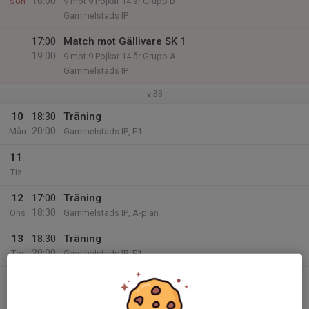
16:00
Sön
9 mot 9 Pojkar 14 år Grupp B
Gammelstads IP
17:00
Match mot Gällivare SK 1
19:00
9 mot 9 Pojkar 14 år Grupp A
Gammelstads IP
v.33
10
18:30
Träning
20:00
Mån
Gammelstads IP, E1
11
Tis
12
17:00
Träning
18:30
Ons
Gammelstads IP, A-plan
13
18:30
Träning
20:00
Tor
Gammelstads IP, E1
14
19:00
Match mot Bodens BK FF
21:00
Fre
9 mot 9 Pojkar 14 år Grupp A
Gammelstads IP