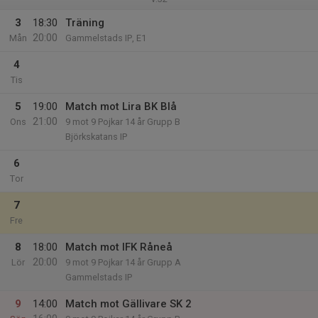
3
18:30
Träning
20:00
Mån
Gammelstads IP, E1
4
Tis
5
19:00
Match mot Lira BK Blå
21:00
Ons
9 mot 9 Pojkar 14 år Grupp B
Björkskatans IP
6
Tor
7
Fre
8
18:00
Match mot IFK Råneå
20:00
Lör
9 mot 9 Pojkar 14 år Grupp A
Gammelstads IP
9
14:00
Match mot Gällivare SK 2