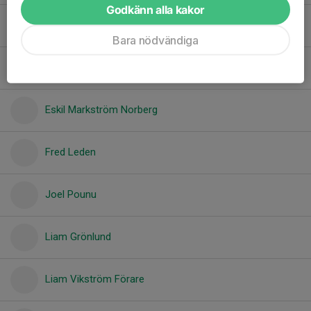
Godkänn alla kakor
Emil Berglund
Bara nödvändiga
Emil Wiklund
Eskil Markström Norberg
Fred Leden
Joel Pounu
Liam Grönlund
Liam Vikström Förare