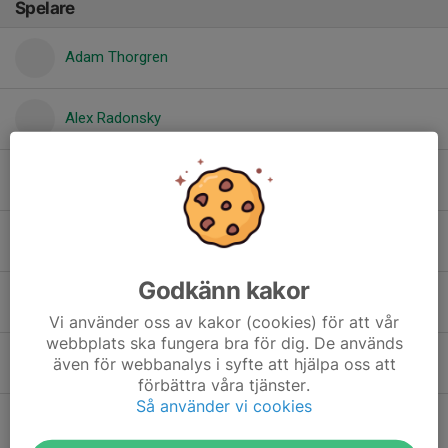
Spelare
Adam Thorgren
Alex Radonsky
Alexander Backlund
Benjamin Triumf
Godkänn kakor
Bo Sterner Ruuth
Vi använder oss av kakor (cookies) för att vår
webbplats ska fungera bra för dig. De används
även för webbanalys i syfte att hjälpa oss att
Elias Vallin
förbättra våra tjänster.
Så använder vi cookies
Elliot Kalmdal