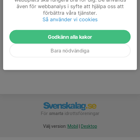
Tobias Skogsberg
även för webbanalys i syfte att hjälpa oss att
Tränare
förbättra våra tjänster.
Så använder vi cookies
070-228 71 04
tobias.skogsberg@lulea.se
Godkänn alla kakor
Viktor Triumf
Tränare
Bara nödvändiga
070-561 33 96
viktortriumf@hotmail.com
För
smarta
idrottsföreningar
Välj version:
Mobil
|
Desktop