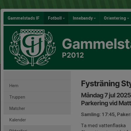
Gammelstads IF
Fotboll
Innebandy
Orientering
Gammelsta
P2012
Fysträning St
Hem
Måndag 7 jul 2025
Truppen
Parkering vid Mat
Matcher
Samling: 17:45, Pake
Kalender
Ta med vattenflaska