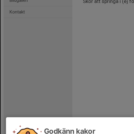
Bildgalleri
Skor att springa i (ej f
Kontakt
Godkänn kakor