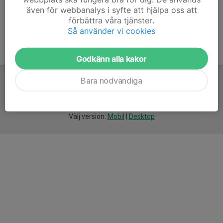
även för webbanalys i syfte att hjälpa oss att
förbättra våra tjänster.
Så använder vi cookies
Godkänn alla kakor
Bara nödvändiga
För
smarta
idrottsföreningar
Välj version:
Mobil
|
Desktop