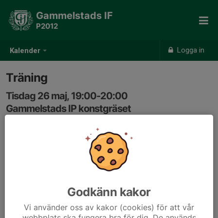
Gammelstads IF
P2012
Logga in
Kalender
Träning
Tisdag 26 maj, 19:00-20:00
Gammelstads IP konstgräset
Samling: 18:45, Omklädningsrum i röda byggnaden på
IP
Godkänn kakor
Vi använder oss av kakor (cookies) för att vår
webbplats ska fungera bra för dig. De används