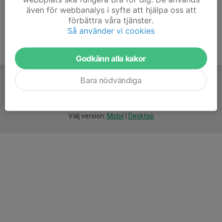
även för webbanalys i syfte att hjälpa oss att
förbättra våra tjänster.
Så använder vi cookies
Godkänn alla kakor
Bara nödvändiga
För
smarta
idrottsföreningar
Välj version:
Mobil
|
Desktop