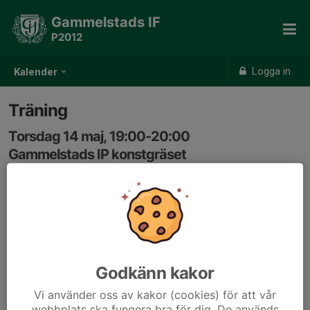
Gammelstads IF
P2012
Logga in
Kalender
Träning
Torsdag 14 maj, 19:00-20:00
Gammelstads IP konstgräset
Samling: 18:45, Omklädningsrum i röda byggnaden på
IP
Godkänn kakor
Vi använder oss av kakor (cookies) för att vår
webbplats ska fungera bra för dig. De används