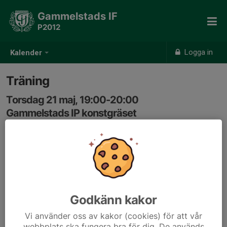
Gammelstads IF
P2012
Logga in
Kalender
Träning
Torsdag 21 maj, 19:00-20:00
Gammelstads IP konstgräset
Samling: 18:45, Omklädningsrum i röda byggnaden på
IP
Godkänn kakor
Vi använder oss av kakor (cookies) för att vår
webbplats ska fungera bra för dig. De används