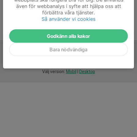
även för webbanalys i syfte att hjälpa oss att
förbättra våra tjänster.
Så använder vi cookies
Godkänn alla kakor
Bara nödvändiga
För
smarta
idrottsföreningar
Välj version:
Mobil
|
Desktop