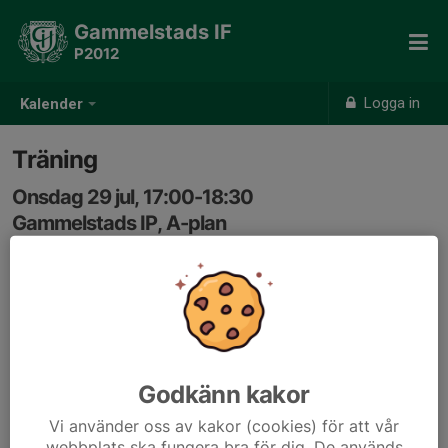
Gammelstads IF
P2012
Logga in
Kalender
Träning
Onsdag 29 jul, 17:00-18:30
Gammelstads IP, A-plan
Samling: 16:45, Omklädningsrum i röda byggnaden på
IP
Godkänn kakor
Vi använder oss av kakor (cookies) för att vår
webbplats ska fungera bra för dig. De används