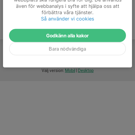
även för webbanalys i syfte att hjälpa oss att
förbättra våra tjänster.
Så använder vi cookies
Godkänn alla kakor
Bara nödvändiga
För
smarta
idrottsföreningar
Välj version:
Mobil
|
Desktop