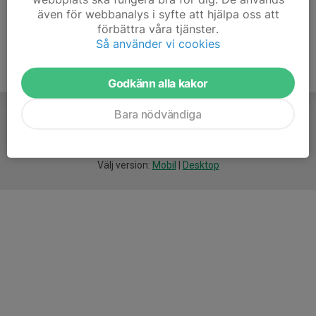
även för webbanalys i syfte att hjälpa oss att
förbättra våra tjänster.
Så använder vi cookies
Godkänn alla kakor
Bara nödvändiga
För
smarta
idrottsföreningar
Välj version:
Mobil
|
Desktop