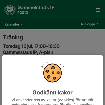
Gammelstads IF
P2012
Logga in
Kalender
Träning
Torsdag 16 jul, 17:00-18:30
Gammelstads IP, A-plan
Samling: 16:45, Omklädningsrum i blåa byggnaden på
IP
OBS, träningen tidigareläggs, 17-1830 och flyttas till
Aplanen
Godkänn kakor
Vi använder oss av kakor (cookies) för att vår
webbplats ska fungera bra för dig. De används