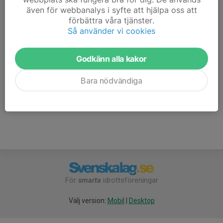
2000
även för webbanalys i syfte att hjälpa oss att
Samling IP vid omklädningsrummen så grupperas ni ut i
förbättra våra tjänster.
mindre grupper för att knacka dörr
Så använder vi cookies
Medtag cykel (om möjligt),
Godkänn alla kakor
säljkatalog och pennor
Gröna GIF träningskläder eller matchtröja utanpå bär vi
Bara nödvändiga
under kvällen
För
smarta
idrottsföreningar
Välj version:
Mobil
|
Desktop