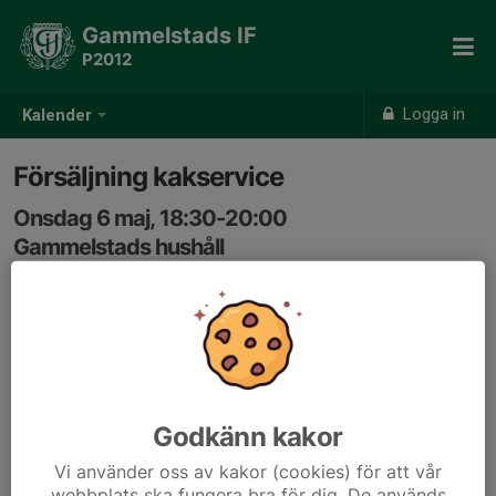
Gammelstads IF
P2012
Logga in
Kalender
Försäljning kakservice
Onsdag 6 maj, 18:30-20:00
Gammelstads hushåll
Samling: 18:15, Omklädningsrum i röda byggnaden på
IP
Som vi pratade om på föräldramötet så vill vi att
grabbarna i laget blir mer delaktiga i
lagförsäljningsarbeten inför framtida cuper med målet
Godkänn kakor
Gothiacup 2028.
Vi använder oss av kakor (cookies) för att vår
Därför genomför vi nu en försäljningskväll 6/5 18.30-
webbplats ska fungera bra för dig. De används