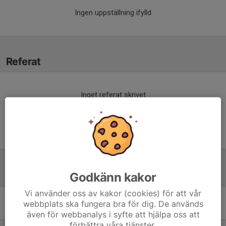
Ingen uppställning ifylld
Referat
Inget referat skrivet
Tabell
Godkänn kakor
Vi använder oss av kakor (cookies) för att vår
9 mot 9 Pojkar 14 år Grupp
webbplats ska fungera bra för dig. De används
A
M
+/-
P
även för webbanalys i syfte att hjälpa oss att
förbättra våra tjänster.