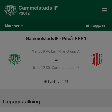
Gammelstads IF
P2012
Logga in
Matcher
Gammelstads IF - Piteå IF FF 1
9 mot 9 Pojkar 14 år Grupp A
-
5 jul, 12:30, Gammelstads IP
Samling 11:45
Laguppställning