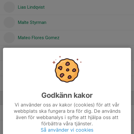
Lias Lindqvist
Malte Styrman
Mateo Flores Gomez
Otto Lindberg
Ragnar Frankki
Sven Henriksson
Godkänn kakor
Ledare
Vi använder oss av kakor (cookies) för att vår
webbplats ska fungera bra för dig. De används
Tobias Skogsberg
Tränare
även för webbanalys i syfte att hjälpa oss att
förbättra våra tjänster.
Viktor Triumf
Tränare
Så använder vi cookies