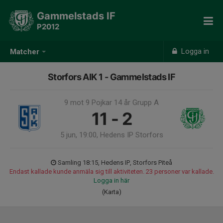
Gammelstads IF
P2012
Logga in
Matcher
Storfors AIK 1 - Gammelstads IF
9 mot 9 Pojkar 14 år Grupp A
11 - 2
5 jun, 19:00, Hedens IP Storfors
Samling 18:15, Hedens IP, Storfors Piteå
Endast kallade kunde anmäla sig till aktiviteten. 23 personer var kallade.
Logga in här
(Karta)