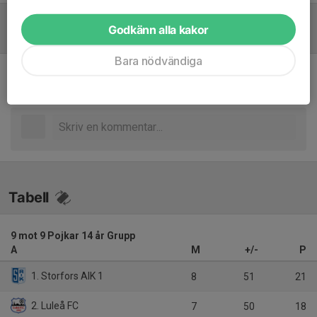
Godkänn alla kakor
Referat
Bara nödvändiga
Inget referat skrivet
Tabell
9 mot 9 Pojkar 14 år Grupp
A
M
+/-
P
1. Storfors AIK 1
8
51
21
2. Luleå FC
7
50
18