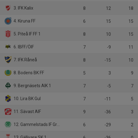
3. IFK Kalix
8
12
18
4. Kiruna FF
6
15
15
5. Piteå IF FF 1
8
10
15
6. IBFF/ÖIF
7
-9
11
7. IFK Råneå
8
-15
10
8. Bodens BK FF
5
3
9
9. Bergnäsets AIK 1
7
-5
7
10. Lira BK Gul
7
-11
5
11. Sävast AIF
9
-36
3
12. Gammelstads IF Grön
6
-29
2
13. Gällivare SK 1
6
-36
0