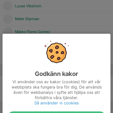
Lucas Vikström
Malte Styrman
Mateo Flores Gomez
Oskar Gunillasson
Otto Lindberg
Ledare
Godkänn kakor
Vi använder oss av kakor (cookies) för att vår
Mikael Thorgren
Tränare
webbplats ska fungera bra för dig. De används
även för webbanalys i syfte att hjälpa oss att
Tobias Skogsberg
Tränare
förbättra våra tjänster.
Så använder vi cookies