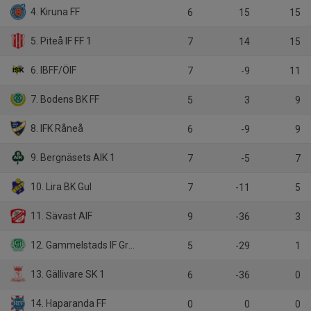
4. Kiruna FF
6
15
15
5. Piteå IF FF 1
7
14
15
6. IBFF/ÖIF
7
-9
11
7. Bodens BK FF
5
3
9
8. IFK Råneå
6
-9
9
9. Bergnäsets AIK 1
7
-5
7
10. Lira BK Gul
7
-11
5
11. Sävast AIF
9
-36
3
12. Gammelstads IF Grön
5
-29
1
13. Gällivare SK 1
6
-36
0
14. Haparanda FF
0
0
0