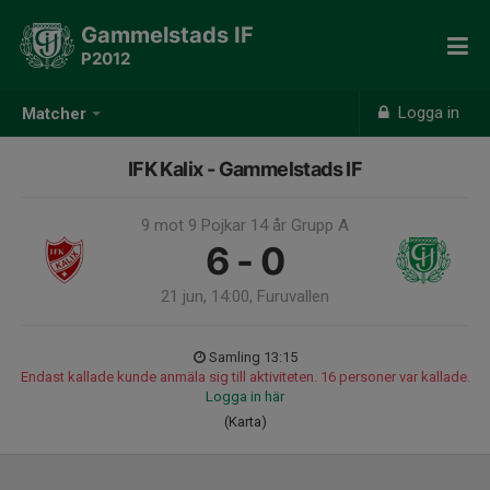
Gammelstads IF
P2012
Logga in
Matcher
IFK Kalix - Gammelstads IF
9 mot 9 Pojkar 14 år Grupp A
6 - 0
21 jun, 14:00, Furuvallen
Samling 13:15
Endast kallade kunde anmäla sig till aktiviteten. 16 personer var kallade.
Logga in här
(Karta)