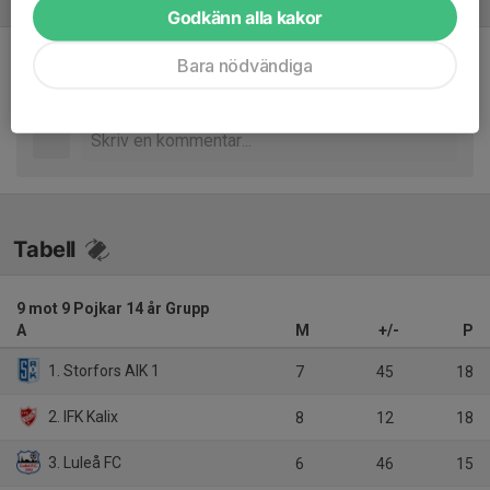
Referat
Godkänn alla kakor
Bara nödvändiga
Inget referat skrivet
Tabell
9 mot 9 Pojkar 14 år Grupp
A
M
+/-
P
1. Storfors AIK 1
7
45
18
2. IFK Kalix
8
12
18
3. Luleå FC
6
46
15