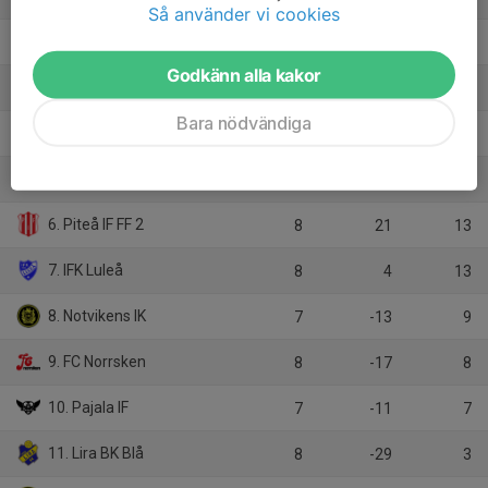
Så använder vi cookies
2. Älvsby IF
8
34
21
Godkänn alla kakor
3. IFK Arvidsjaur FK
7
31
18
Bara nödvändiga
4. Storfors AIK 2
8
36
17
5. ÖIF/IBFF
7
10
15
6. Piteå IF FF 2
8
21
13
7. IFK Luleå
8
4
13
8. Notvikens IK
7
-13
9
9. FC Norrsken
8
-17
8
10. Pajala IF
7
-11
7
11. Lira BK Blå
8
-29
3