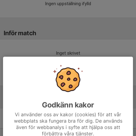
Ingen uppställning ifylld
Inför match
Inget skrivet
Tabell
Godkänn kakor
Vi använder oss av kakor (cookies) för att vår
9 mot 9 Pojkar 14 år Grupp
webbplats ska fungera bra för dig. De används
B
M
+/-
P
även för webbanalys i syfte att hjälpa oss att
förbättra våra tjänster.
1. Bergnäsets AIK 2
8
21
22