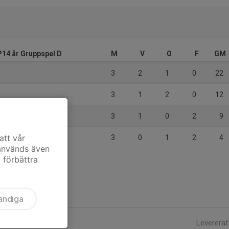
14 år Gruppspel D
M
V
O
F
GM
3
2
1
0
22
3
1
2
0
12
3
1
0
2
9
att vår
3
0
1
2
4
 används även
t förbättra
ändiga
Levererat