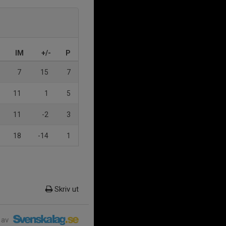
IM
+/-
P
7
15
7
11
1
5
11
-2
3
18
-14
1
Skriv ut
 av