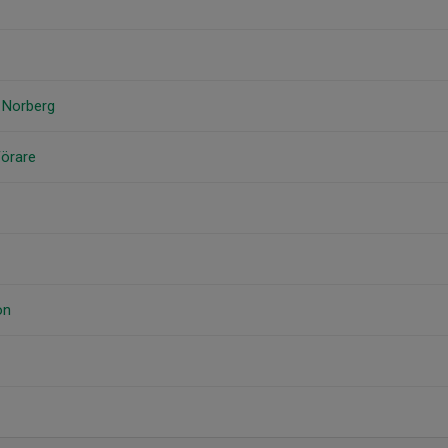
 Norberg
Förare
on