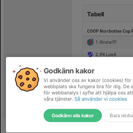
Tabell
COOP Norrbotten Cup P
1. Kiruna FF
2. IFK Luleå
3. Gammelstads IF
Godkänn kakor
4. Hedens IF
Vi använder oss av kakor (cookies) för 
webbplats ska fungera bra för dig. De
för webbanalys i syfte att hjälpa oss at
våra tjänster.
Så använder vi cookies
Godkänn alla kakor
Bara nödv
Tjäna pengar till laget