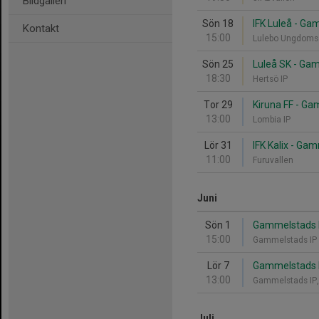
Bildgalleri
Sön 18
IFK Luleå - Ga
Kontakt
15:00
Lulebo Ungdoms
Sön 25
Luleå SK - Ga
18:30
Hertsö IP
Tor 29
Kiruna FF - Ga
13:00
Lombia IP
Lör 31
IFK Kalix - Ga
11:00
Furuvallen
Juni
Sön 1
Gammelstads I
15:00
Gammelstads IP
Lör 7
Gammelstads IF
13:00
Gammelstads IP
Juli