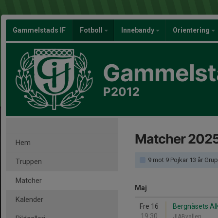
Gammelstads IF
Fotboll
Innebandy
Orientering
Gammelsta
P2012
Matcher 202
Hem
9 mot 9 Pojkar 13 år Gru
Truppen
Matcher
Maj
Kalender
Fre 16
Bergnäsets AI
19:30
JIABvallen