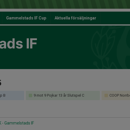
Gammelstads IF Cup
Aktuella försäljningar
ds IF
5
pp B
9 mot 9 Pojkar 13 år Slutspel C
COOP Norrbott
K - Gammelstads IF