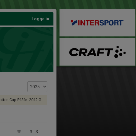
Logga in
en Cup P13år -2012 Grupp A
3
-
3