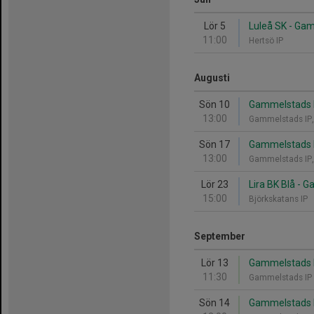
Lör 5
Luleå SK - Ga
11:00
Hertsö IP
Augusti
Sön 10
Gammelstads IF
13:00
Gammelstads IP
Sön 17
Gammelstads IF
13:00
Gammelstads IP
Lör 23
Lira BK Blå - 
15:00
Björkskatans IP
September
Lör 13
Gammelstads IF
11:30
Gammelstads IP
Sön 14
Gammelstads IF