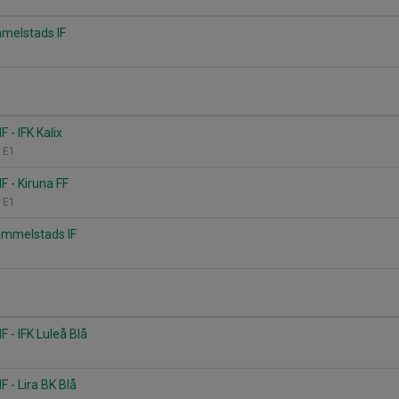
mmelstads IF
 - IFK Kalix
, E1
 - Kiruna FF
, E1
Gammelstads IF
 - IFK Luleå Blå
 - Lira BK Blå