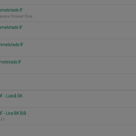
mmelstads IF
arena Örnäset Övre
mmelstads IF
mmelstads IF
mmelstads IF
F - Luleå SK
 - Lira BK Blå
, E1